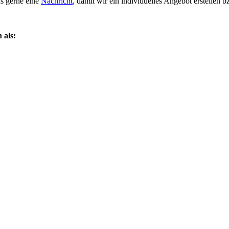
ns gerne eine
Nachricht
, damit wir ein individuelles Angebot erstellen
 als: