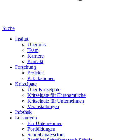
Suche
Institut
Über uns
Team
Karriere
Kontakt
Forschung
Projekte
Publikationen
Kritzelpate
Über Kritzelpate
Kritzelpate für Ehrenamtliche
Kritzelpate für Unternehmen
Veranstaltungen
Infothek
Leistungen
Für Unternehmen
Fortbildungen
Schreibanalysetool