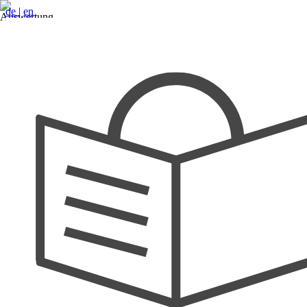
de
|
en