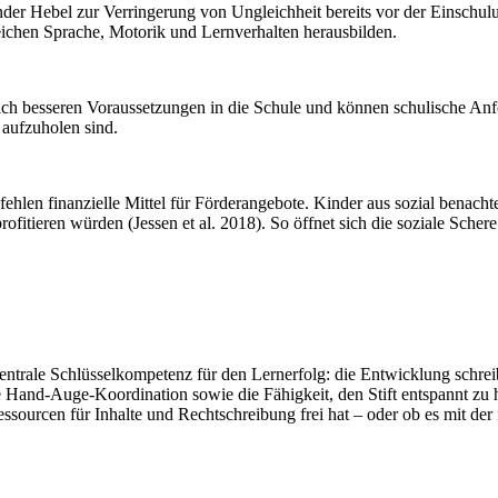
der Hebel zur Verringerung von Ungleichheit bereits vor der Einschulun
eichen Sprache, Motorik und Lernverhalten herausbilden.
utlich besseren Voraussetzungen in die Schule und können schulische A
 aufzuholen sind.
len finanzielle Mittel für Förderangebote. Kinder aus sozial benachte
fitieren würden (Jessen et al. 2018). So öffnet sich die soziale Schere
ne zentrale Schlüsselkompetenz für den Lernerfolg: die Entwicklung sch
e Hand-Auge-Koordination sowie die Fähigkeit, den Stift entspannt zu
sourcen für Inhalte und Rechtschreibung frei hat – oder ob es mit der 