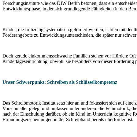
Forschungsinstitute wie das DIW Berlin betonen, dass ein entscheiden
Entwicklungsphase, in der sich grundlegende Fähigkeiten in den Ber
Kinder, die frühzeitig systematisch gefördert werden, starten mit de
Förderangebote zu Entwicklungsunterschieden, die später nur schwer
Doch gerade einkommensschwache Familien stehen vor Hürden: Oft feh
Kindertageseinrichtung, obwohl sie besonders von dieser Förderung pro
Unser Schwerpunkt: Schreiben als Schlüsselkompetenz
Das Schreibmotorik Institut setzt hier an und fokussiert sich auf ei
Vorschulalter gelegt und umfassen unter anderem die Feinmotorik, di
nach der Einschulung darüber, ob ein Kind im Unterricht kognitive Res
Ermüdungserscheinungen in der Schreibhand bereits überfordert ist.